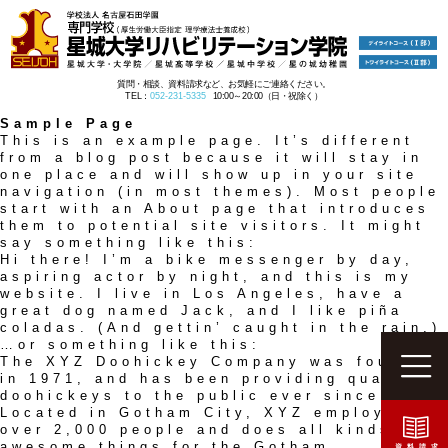
質問・相談、資料請求など、お気軽にご連絡ください。
TEL：
052-231-5335
10:00～20:00（日・祝除く）
Sample Page
This is an example page. It’s different
from a blog post because it will stay in
one place and will show up in your site
navigation (in most themes). Most people
start with an About page that introduces
them to potential site visitors. It might
say something like this:
Hi there! I’m a bike messenger by day,
aspiring actor by night, and this is my
website. I live in Los Angeles, have a
great dog named Jack, and I like piña
coladas. (And gettin’ caught in the rain.)
…or something like this:
The XYZ Doohickey Company was founded
in 1971, and has been providing quality
doohickeys to the public ever since.
Located in Gotham City, XYZ employs
over 2,000 people and does all kinds of
awesome things for the Gotham
資料請求