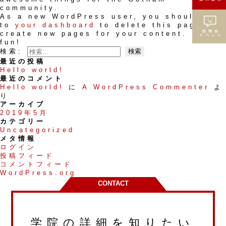
community.
As a new WordPress user, you should go
to
your dashboard
to delete this page and
説明会
create new pages for your content. Have
イベント
fun!
検索:
最近の投稿
Hello world!
最近のコメント
Hello world!
に
A WordPress Commenter
よ
り
アーカイブ
2019年5月
カテゴリー
Uncategorized
メタ情報
ログイン
投稿フィード
コメントフィード
WordPress.org
CONTACT
学院の詳細を知りたい